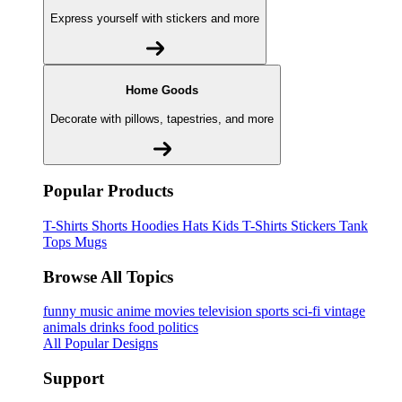
Express yourself with stickers and more
Home Goods
Decorate with pillows, tapestries, and more
Popular Products
T-Shirts
Shorts
Hoodies
Hats
Kids T-Shirts
Stickers
Tank
Tops
Mugs
Browse All Topics
funny
music
anime
movies
television
sports
sci-fi
vintage
animals
drinks
food
politics
All Popular Designs
Support