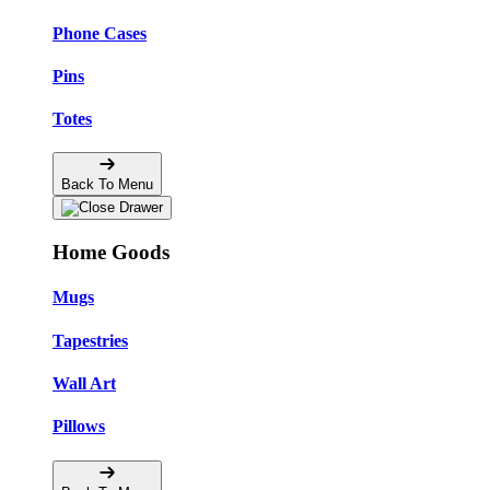
Phone Cases
Pins
Totes
Back To Menu
Home Goods
Mugs
Tapestries
Wall Art
Pillows