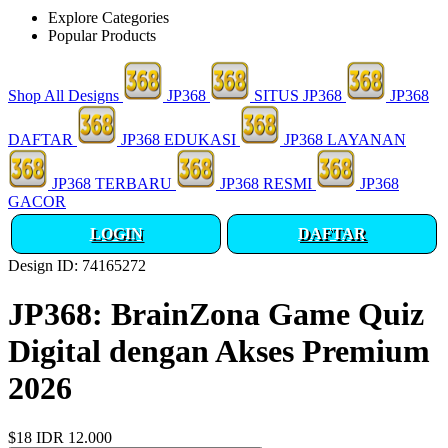
Explore Categories
Popular Products
Shop All Designs
JP368
SITUS JP368
JP368
DAFTAR
JP368 EDUKASI
JP368 LAYANAN
JP368 TERBARU
JP368 RESMI
JP368
GACOR
LOGIN
DAFTAR
Design ID: 74165272
JP368: BrainZona Game Quiz
Digital dengan Akses Premium
2026
$18
IDR 12.000