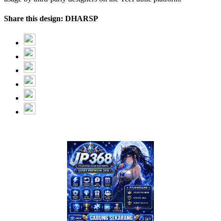
Share this design: DHARSP