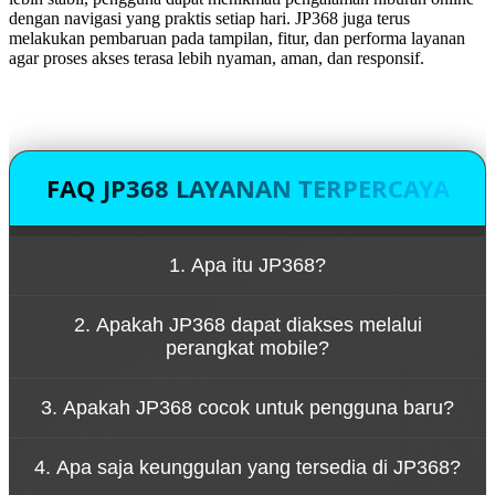
dengan navigasi yang praktis setiap hari. JP368 juga terus
melakukan pembaruan pada tampilan, fitur, dan performa layanan
agar proses akses terasa lebih nyaman, aman, dan responsif.
FAQ JP368 LAYANAN TERPERCAYA
1. Apa itu JP368?
JP368 merupakan platform permainan online digital
2. Apakah JP368 dapat diakses melalui
yang hadir dengan tampilan modern, sistem akses
perangkat mobile?
cepat, serta beragam pilihan permainan yang dapat
digunakan melalui perangkat desktop maupun
Ya, JP368 dirancang dengan tampilan responsif
mobile.
3. Apakah JP368 cocok untuk pengguna baru?
sehingga dapat diakses melalui smartphone, tablet,
laptop, maupun komputer dengan navigasi yang
JP368 cocok untuk pengguna baru karena memiliki
tetap nyaman dan mudah digunakan.
4. Apa saja keunggulan yang tersedia di JP368?
tampilan yang sederhana, menu yang tertata rapi,