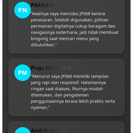
PRANATA
PN
“Awalnya saya mencoba JP368 karena
penasaran. Setelah digunakan, pilihan
permainan digitalnya cukup beragam dan
navigasinya sederhana, jadi tidak membuat
bingung saat mencari menu yang
dibutuhkan.”
Praja Mahendra
PM
“Menurut saya JP368 memiliki tampilan
yang rapi dan responsif. Halamannya
ringan saat diakses, fiturnya mudah
ditemukan, dan pengalaman
penggunaannya terasa lebih praktis serta
nyaman.”
Andi Pratama