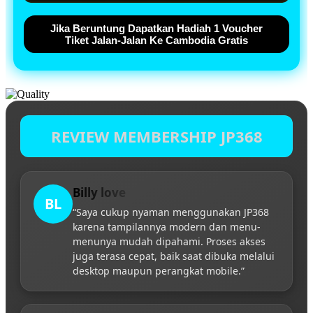
Jika Beruntung Dapatkan Hadiah 1 Voucher
Tiket Jalan-Jalan Ke Cambodia Gratis
REVIEW MEMBERSHIP JP368
Billy love
BL
“Saya cukup nyaman menggunakan JP368
karena tampilannya modern dan menu-
menunya mudah dipahami. Proses akses
juga terasa cepat, baik saat dibuka melalui
desktop maupun perangkat mobile.”