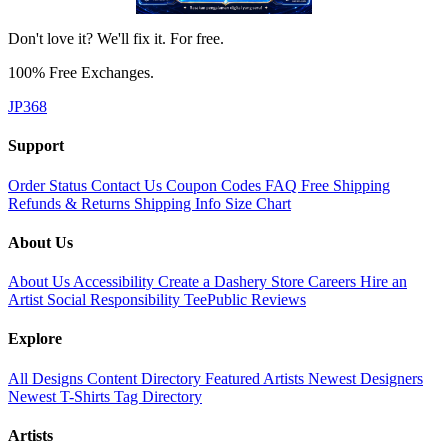
Don't love it? We'll fix it. For free.
100% Free Exchanges.
JP368
Support
Order Status
Contact Us
Coupon Codes
FAQ
Free Shipping
Refunds & Returns
Shipping Info
Size Chart
About Us
About Us
Accessibility
Create a Dashery Store
Careers
Hire an
Artist
Social Responsibility
TeePublic Reviews
Explore
All Designs
Content Directory
Featured Artists
Newest Designers
Newest T-Shirts
Tag Directory
Artists