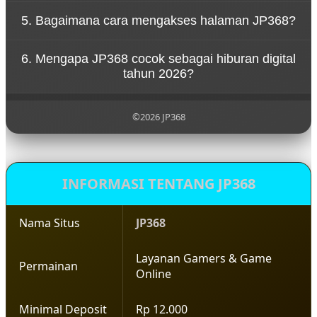
serta proses akses yang mudah dipahami tanpa
JP368 menghadirkan beberapa keunggulan seperti
langkah yang rumit.
5. Bagaimana cara mengakses halaman JP368?
akses yang cepat, server stabil, tampilan modern,
navigasi praktis, pilihan permainan yang beragam,
Pengguna dapat mengakses JP368 melalui halaman
serta dukungan penggunaan pada berbagai
6. Mengapa JP368 cocok sebagai hiburan digital
resmi yang tersedia, kemudian memilih menu login
perangkat.
tahun 2026?
atau daftar dan mengikuti petunjuk yang
ditampilkan pada halaman.
JP368 cocok sebagai pilihan hiburan digital tahun
2026 karena menghadirkan sistem modern,
©2026 JP368
performa responsif, pembaruan fitur secara
berkala, serta pengalaman penggunaan yang lebih
praktis dan nyaman.
INFORMASI TENTANG JP368
Nama Situs
JP368
Layanan Gamers & Game
Permainan
Online
Minimal Deposit
Rp 12.000